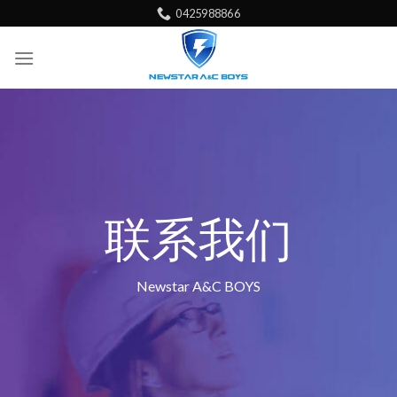
Skip
0425988866‬
to
content
联系我们
Newstar A&C BOYS