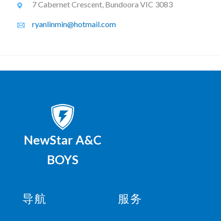
7 Cabernet Crescent, Bundoora VIC 3083
ryanlinmin@hotmail.com
NewStar A&C
BOYS
导航
服务